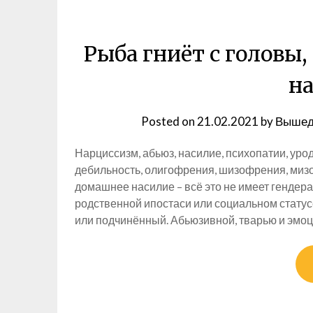
Рыба гниёт с головы
н
Posted on
21.02.2021
by
Вышед
Нарциссизм, абьюз, насилие, психопатии, урод
дебильность, олигофрения, шизофрения, миз
домашнее насилие – всё это не имеет гендера
родственной ипостаси или социальном статусе,
или подчинённый. Абьюзивной, тварью и эм