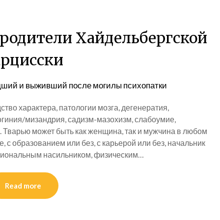
, родители Хайдельбергской
арцисски
ший и выживший после могилы психопатки
ство характера, патологии мозга, дегенератия,
огиния/мизандрия, садизм-мазохизм, слабоумие,
. Тварью может быть как женщина, так и мужчина в любом
 с образованием или без, с карьерой или без, начальник
оциональным насильником, физическим…
Read more