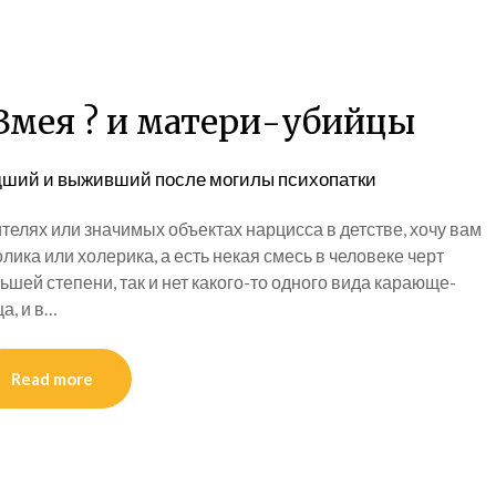
Змея ? и матери-убийцы
ший и выживший после могилы психопатки
ителях или значимых объектах нарцисса в детстве, хочу вам
олика или холерика, а есть некая смесь в человеке черт
ьшей степени, так и нет какого-то одного вида карающе-
а, и в…
Read more