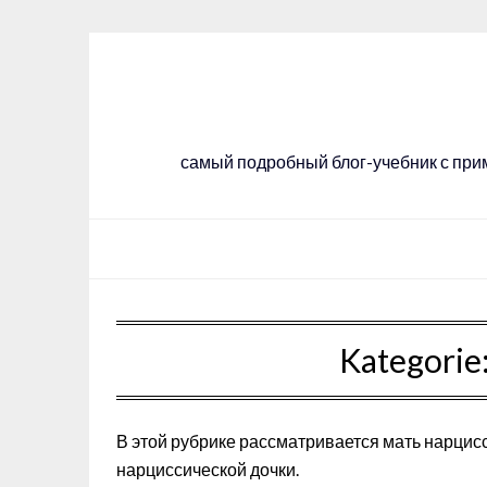
Skip
to
content
самый подробный блог-учебник с прим
Kategorie
В этой рубрике рассматривается мать нарцис
нарциссической дочки.