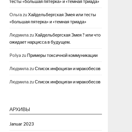
тесты «большая пятерка» и «темная триада»
Ольга
zu
Хайдельбергская Змея или тесты
«большая пятерка» и «темная триада»
Людмила
zu
Хайдельбергская Змея ? или что
ожидает нарцисса в будущем.
Polya
zu
Примеры токсичной коммуникации
Людмила
zu
Список инфоциган и мракобесов
Людмила
zu
Список инфоциган и мракобесов
АРХИВЫ
Januar 2023