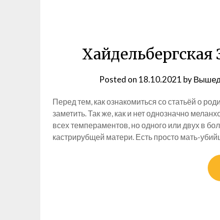
Хайдельбергская 
Posted on
18.10.2021
by
Вышед
Перед тем, как ознакомиться со статьёй о род
заметить. Так же, как и нет однозначно меланх
всех темпераментов, но одного или двух в бол
кастрирубщей матери. Есть просто мать-убийц