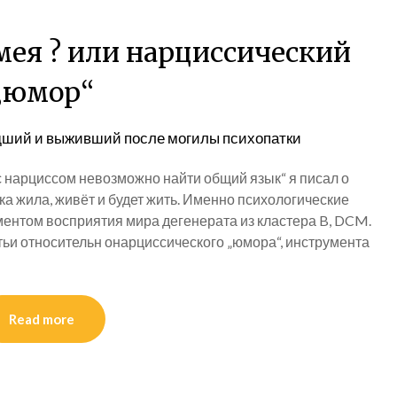
мея ? или нарциссический
„юмор“
ший и выживший после могилы психопатки
с нарциссом невозможно найти общий язык“ я писал о
ка жила, живёт и будет жить. Именно психологические
ентом восприятия мира дегенерата из кластера B, DCM.
атьи относительн онарциссического „юмора“, инструмента
Read more