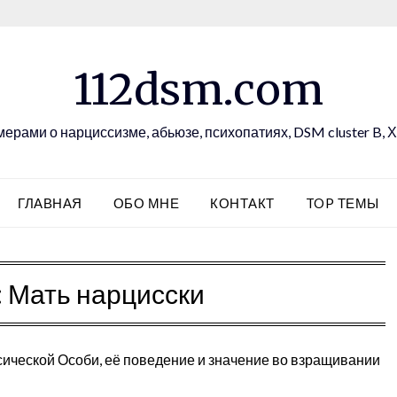
112dsm.com
ерами о нарциссизме, абьюзе, психопатиях, DSM cluster B,
ГЛАВНАЯ
ОБО МНЕ
КОНТАКТ
TOP ТЕМЫ
:
Мать нарцисски
сической Особи, её поведение и значение во взращивании