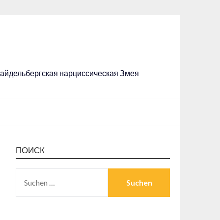
 Хайдельбергская нарциссическая Змея
ПОИСК
SUCHEN
NACH: