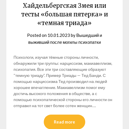
Хайдельбергская Змея или
тесты «большая пятерка» и
«темная триада»
Posted on
10.01.2023
by
Вышедший и
выживший после могилы психопатки
Психологи, изучая тёмные стороны личности,
обнаружили три группы: нарциссизм, макиавеллизм,
психопатия. Все эти три составляющие образуют
“темную триаду”. Пример Триады — Тед Банди. С
помощью нарциссизма Тед производил на людей
хорошее впечатление. Макиавеллизм помог ему
достичь высокого положения в обществе, а с
помощью психопатической стороны его личности он
отправил на тот свет более сотен женщин….
Read more