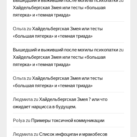
Вышедший и выживший после могилы психопатки
zu
Хайдельбергская Змея или тесты «большая
пятерка» и «темная триада»
Ольга
zu
Хайдельбергская Змея или тесты
«большая пятерка» и «темная триада»
Вышедший и выживший после могилы психопатки
zu
Хайдельбергская Змея или тесты «большая
пятерка» и «темная триада»
Ольга
zu
Хайдельбергская Змея или тесты
«большая пятерка» и «темная триада»
Людмила
zu
Хайдельбергская Змея ? или что
ожидает нарцисса в будущем.
Polya
zu
Примеры токсичной коммуникации
Людмила
zu
Список инфоциган и мракобесов